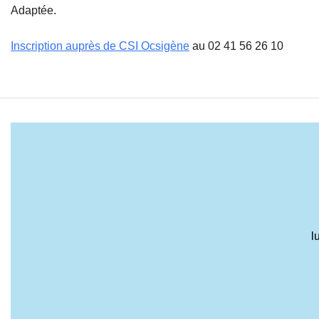
Adaptée.
Inscription auprès de CSI Ocsigène
au 02 41 56 26 10
l