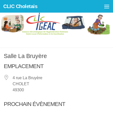
CLIC Choletais
Skip to content
SALLE LA BRUYÈRE
Salle La Bruyère
EMPLACEMENT
4 rue La Bruyère
CHOLET
49300
PROCHAIN ÉVÈNEMENT